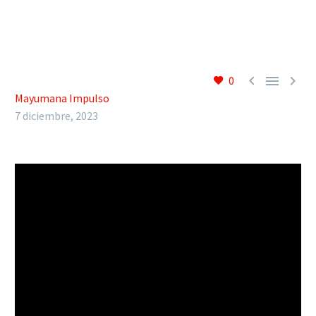



0
Mayumana Impulso
7 diciembre, 2023