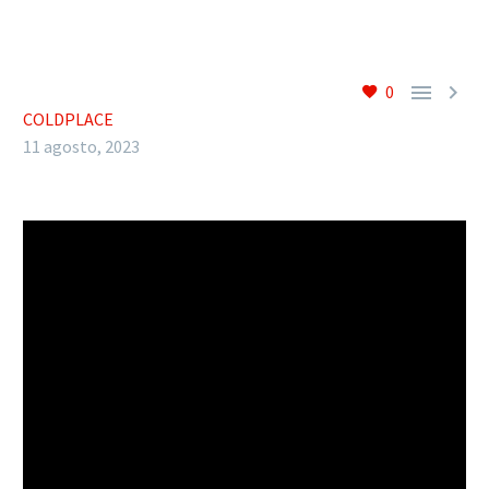


0
COLDPLACE
11 agosto, 2023