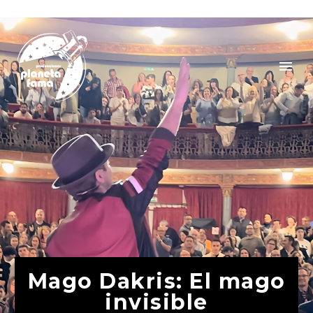
Mago Dakris: El mago
invisible