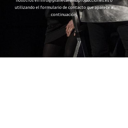
nosotros en info@planetafamaproducciones.es ó
utilizando el formulario de contacto que aparece a
continuación.
[contact-form-7 id=»1636″]
Más
información.
Acepto